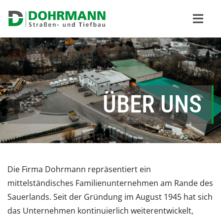
Zum
Inhalt
Togg
springen
Navi
Startseite
Über uns
ÜBER UNS
Leistungen
Fuhrpark
Kontakt
Die Firma Dohrmann repräsentiert ein
mittelständisches Familienunternehmen am Rande des
Sauerlands. Seit der Gründung im August 1945 hat sich
das Unternehmen kontinuierlich weiterentwickelt,